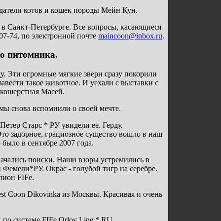
датели котов и кошек породы Мейн Кун.
 в Санкт-Петербурге. Все вопросы, касающиеся
07-74, по электронной почте
maincoon@inbox.ru
.
о питомника.
у. Эти огромные мягкие звери сразу покорили
завести такое животное. И уехали с выставки с
ткошерстная Масей.
мы снова вспомнили о своей мечте.
Петер Старс * РУ увидели ее. Герду.
Это задорное, грациозное существо вошло в наш
 было в сентябре 2007 года.
начались поиски. Наши взоры устремились в
Фемели*РУ. Окрас - голубой тигр на серебре.
пион FIFe.
st Coon Dikovinka из Москвы. Красивая и очень
по системе FIFe Orlov Line * RU.