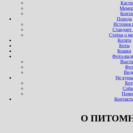
Кастр
Мемор
Конта
Порода
История 
Стандарт
Статьи о м
Котята
Коты
Кошки
Фото-вид
Выста
Фот
Вид
Не кун
Кот
Соба
Пом
Контакт
О ПИТОМ