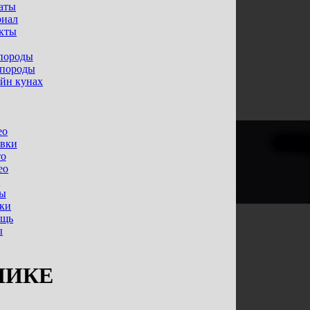
аты
иал
кты
породы
 породы
ейн кунах
ео
вки
о
ео
ы
ы
ки
ощь
ы
НИКЕ