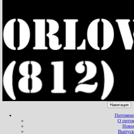
Навигация
Питомни
О пито
Ново
Выпуск