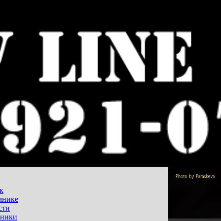
к
мнике
сти
ники