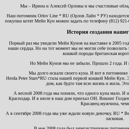
Мы – Ирина и Алексей Орловы и мы счастливые обла
Наш питомник Orlov Line * RU (Орлов Лайн * РУ) находится
покупки котят Мейн Кун можно задать по телефону (812) 921-
История создания нашег
Первый раз мы увидели Мейн Кунов на выставке в 2005 год
наши сердца. Но на тот момент мы не могли себе позволить 
кошкой породы британская коро
Но Мейн Кунов мы не забыли. Прошло 2 года. И 
Мы долго искали своего куна. И вот в питомнике 
Herda Peter Stars*RU стала нашей первой кошкой Мейн Кун. 
дом, как будто там всю жизнь и жила. Это
А весной 2008 года мы поняли, что одного куна мало. И 
Краснодар. И в июле в наш дом приехал ОН. Викинг Голден 
Красавец-мужчина, чем
А в сентябре 2008 года мы уже ждали новую девочку. RU * Be
ласковая.
В мае 2008 года был зарегистрирован питомник 